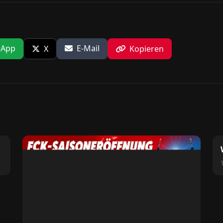
sApp
E-Mail
X
Kopieren