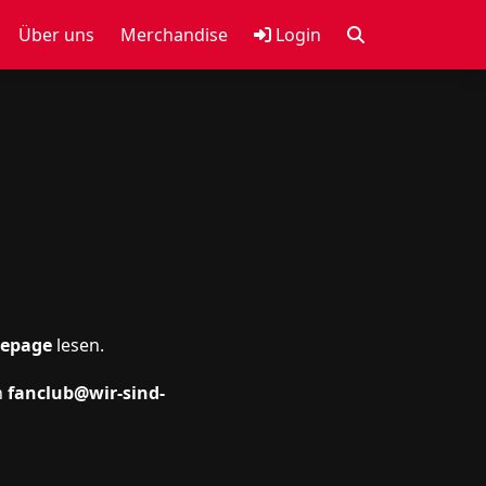
Über uns
Merchandise
Login
epage
lesen.
n
fanclub@wir-sind-