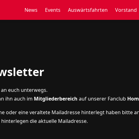
News
Events
Auswärtsfahrten
Vorstand
wsletter
t an euch
unterwegs.
nn ihn auch im
Mitgliederbereich
auf unserer Fanclub
Hom
ine oder eine veraltete Mailadresse hinterlegt haben bitte a
 hinterlegen die aktuelle Mailadresse.