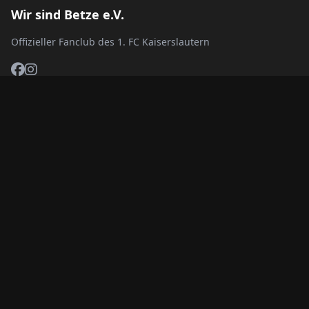
Wir sind Betze e.V.
Offizieller Fanclub des 1. FC Kaiserslautern
Links
Impressum
Datenschutz
AGB
Kontakt
Satzung
Kontakt
fanclub@wir-sind-betze.de