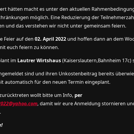
eiert hätten macht es unter den aktuellen Rahmenbedingu
chränkungen möglich. Eine Reduzierung der Teilnehmerzahl
n und das verstehen wir nicht unter gemeinsam feiern.
ie Feier auf den
02. April 2022
und hoffen dann an dem Woc
it euch feiern zu können.
plant im
Lautrer Wirtshaus
(Kaiserslautern,Bahnheim 17c) s
 angemeldet sind und ihren Unkostenbeitrag bereits überwi
it automatisch für den neuen Termin eingeplant.
 zurücktreten wollt bitte um Info,
per
2022@yahoo.com
,
damit wir eure Anmeldung stornieren un
.
e!