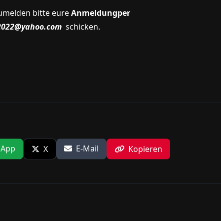
umelden bitte eure
Anmeldungper
t2022@yahoo.com
schicken.
sApp
E-Mail
X
Kopieren